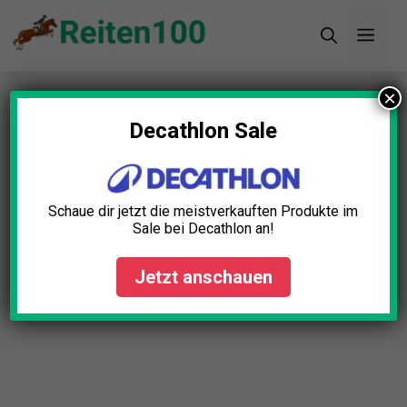
Zum
Men
Inhalt
springen
×
Startseite
»
Blog
»
Kappzaum Leder Test: Die 5
besten (Bestenliste)
Decathlon Sale
Kappzaum Leder Test: Die 5
besten (Bestenliste)
Schaue dir jetzt die meistverkauften Produkte im
Sale bei Decathlon an!
Isabelle Fischer
April 23, 2025
Jetzt anschauen