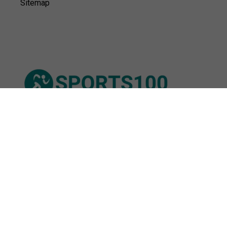
Sitemap
© Sports100,
2026
Impressum
Datenschutz
Unsere Redaktion wird durch Leser unterstützt. Wir verlinken
u.a. auf ausgewählte Online-Shops und Partner,
von denen wir ggf. eine Vergütung erhalten.
Mehr erfahren.
Adresse
Niederfeldweg 5, 33739 Bielefeld,
Deutschland