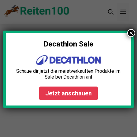
Zum
Men
Inhalt
springen
×
Startseite
»
Blog
»
Reitstiefel Kunststoff Test: Die
5 besten (Bestenliste)
Decathlon Sale
Reitstiefel Kunststoff Test:
Die 5 besten (Bestenliste)
Schaue dir jetzt die meistverkauften Produkte im
Sale bei Decathlon an!
Isabelle Fischer
April 23, 2025
Jetzt anschauen