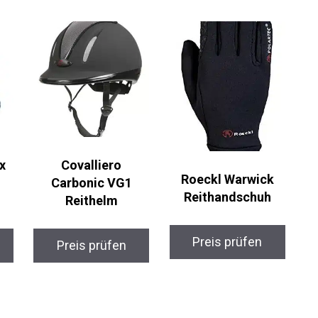
x
Covalliero
Roeckl Warwick
Carbonic VG1
Reithandschuh
Reithelm
Preis prüfen
Preis prüfen