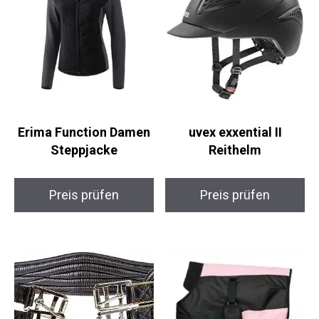
Erima Function Damen
uvex exxential II
Steppjacke
Reithelm
Preis prüfen
Preis prüfen