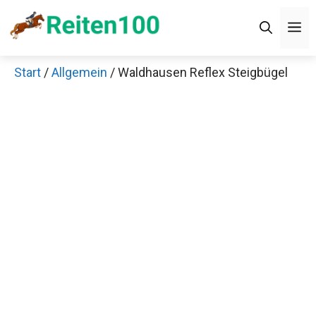
Zum
M
Inhalt
springen
Start
/
Allgemein
/ Waldhausen Reflex Steigbügel